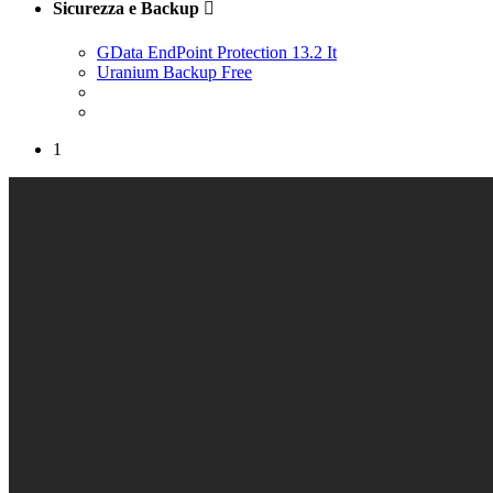
Sicurezza e Backup

GData EndPoint Protection 13.2 It
Uranium Backup Free
1