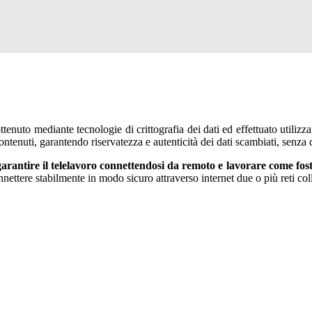
tenuto mediante tecnologie di crittografia dei dati ed effettuato utilizz
ontenuti, garantendo riservatezza e autenticità dei dati scambiati, senza 
ntire il telelavoro connettendosi da remoto e lavorare come foste 
onnettere stabilmente in modo sicuro attraverso internet due o più reti co