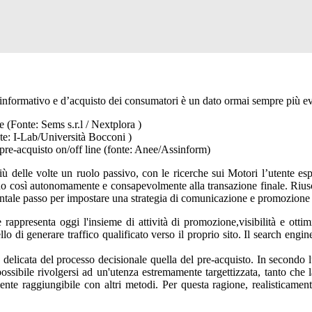
o informativo e d’acquisto dei consumatori è un dato ormai sempre più ev
 (Fonte: Sems s.r.l / Nextplora )
te: I-Lab/Università Bocconi )
 pre-acquisto on/off line (fonte: Anee/Assinform)
più delle volte un ruolo passivo, con le ricerche sui Motori l’utente es
vando così autonomamente e consapevolmente alla transazione finale. Riu
ntale passo per impostare una strategia di comunicazione e promozione 
rappresenta oggi l'insieme di attività di promozione,visibilità e ottim
lo di generare traffico qualificato verso il proprio sito. Il search engi
ù delicata del processo decisionale quella del pre-acquisto. In secondo
ssibile rivolgersi ad un'utenza estremamente targettizzata, tanto che l
nte raggiungibile con altri metodi. Per questa ragione, realisticamente