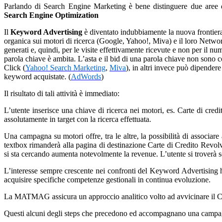
Parlando di Search Engine Marketing è bene distinguere due aree d
Search Engine Optimization
Il
Keyword Advertising
è diventato indubbiamente la nuova frontiera 
organica sui motori di ricerca (Google, Yahoo!, Miva) e il loro Network
generati e, quindi, per le visite effettivamente ricevute e non per il 
parola chiave è ambita. L’asta e il bid di una parola chiave non sono co
Click (
Yahoo! Search Marketing
,
Miva
), in altri invece può dipendere
keyword acquistate. (
AdWords
)
Il risultato di tali attività è immediato:
L’utente inserisce una chiave di ricerca nei motori, es. Carte di credi
assolutamente in target con la ricerca effettuata.
Una campagna su motori offre, tra le altre, la possibilità di associar
textbox rimanderà alla pagina di destinazione Carte di Credito Revolv
si sta cercando aumenta notevolmente la revenue. L’utente si troverà se
L’interesse sempre crescente nei confronti del Keyword Advertising 
acquisire specifiche competenze gestionali in continua evoluzione.
La MATMAG assicura un approccio analitico volto ad avvicinare il Clie
Questi alcuni degli steps che precedono ed accompagnano una campagn