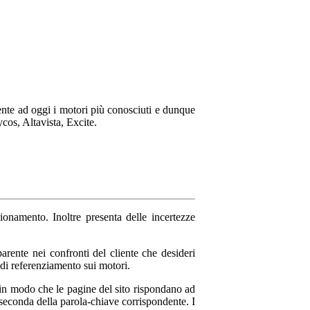
mente ad oggi i motori più conosciuti e dunque
ycos, Altavista, Excite.
onamento. Inoltre presenta delle incertezze
rente nei confronti del cliente che desideri
o di referenziamento sui motori.
in modo che le pagine del sito rispondano ad
a seconda della parola-chiave corrispondente. I