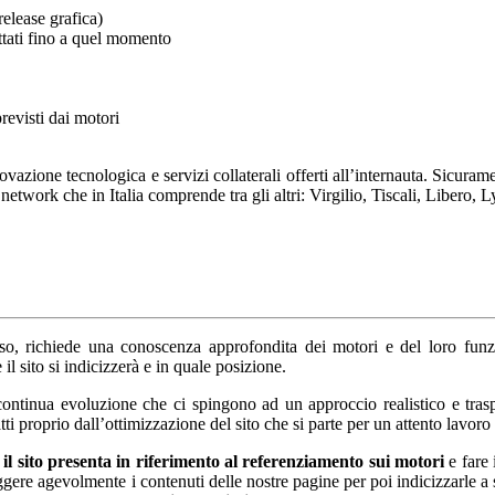
 release grafica)
ottati fino a quel momento
previsti dai motori
vazione tecnologica e servizi collaterali offerti all’internauta. Sicura
twork che in Italia comprende tra gli altri: Virgilio, Tiscali, Libero, L
o, richiede una conoscenza approfondita dei motori e del loro funzi
l sito si indicizzerà e in quale posizione.
ntinua evoluzione che ci spingono ad un approccio realistico e traspa
atti proprio dall’ottimizzazione del sito che si parte per un attento lavor
 il sito presenta in riferimento al referenziamento sui motori
e fare 
leggere agevolmente i contenuti delle nostre pagine per poi indicizzarle 