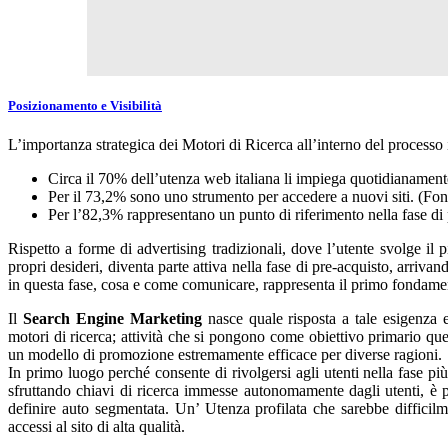
Posizionamento e Visibilità
L’importanza strategica dei Motori di Ricerca all’interno del process
Circa il 70% dell’utenza web italiana li impiega quotidianamente
Per il 73,2% sono uno strumento per accedere a nuovi siti. (Fon
Per l’82,3% rappresentano un punto di riferimento nella fase di
Rispetto a forme di advertising tradizionali, dove l’utente svolge il 
propri desideri, diventa parte attiva nella fase di pre-acquisto, arri
in questa fase, cosa e come comunicare, rappresenta il primo fondame
Il
Search Engine Marketing
nasce quale risposta a tale esigenza e 
motori di ricerca; attività che si pongono come obiettivo primario quel
un modello di promozione estremamente efficace per diverse ragioni.
In primo luogo perché consente di rivolgersi agli utenti nella fase pi
sfruttando chiavi di ricerca immesse autonomamente dagli utenti, è po
definire auto segmentata. Un’ Utenza profilata che sarebbe difficilme
accessi al sito di alta qualità.