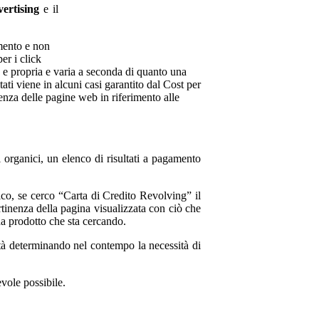
ertising
e il
amento e non
er i click
a e propria e varia a seconda di quanto una
ati viene in alcuni casi garantito dal Cost per
inenza delle pagine web in riferimento alle
i organici, un elenco di risultati a pagamento
fico, se cerco “Carta di Credito Revolving” il
tinenza della pagina visualizzata con ciò che
da prodotto che sta cercando.
tà determinando nel contempo la necessità di
vole possibile.