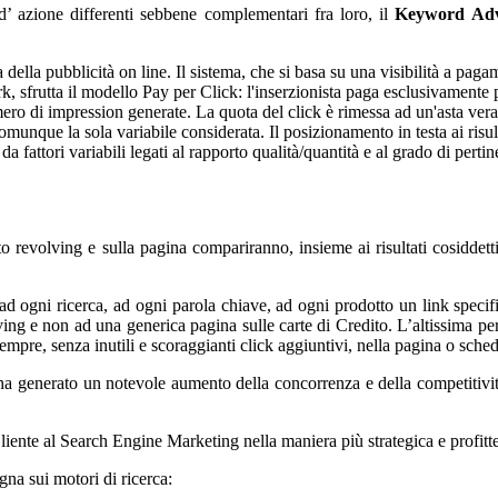
’ azione differenti sebbene complementari fra loro, il
Keyword Adv
della pubblicità on line. Il sistema, che si basa su una visibilità a pag
, sfrutta il modello Pay per Click: l'inserzionista paga esclusivamente p
numero di impression generate. La quota del click è rimessa ad un'asta ver
munque la sola variabile considerata. Il posizionamento in testa ai risult
 da fattori variabili legati al rapporto qualità/quantità e al grado di pert
to revolving e sulla pagina compariranno, insieme ai risultati cosiddett
e ad ogni ricerca, ad ogni parola chiave, ad ogni prodotto un link speci
ing e non ad una generica pagina sulle carte di Credito. L’altissima per
mpre, senza inutili e scoraggianti click aggiuntivi, nella pagina o sche
ha generato un notevole aumento della concorrenza e della competitivi
nte al Search Engine Marketing nella maniera più strategica e profitte
a sui motori di ricerca: