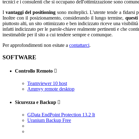
tecnici e i consulenti che si occupano dell'ottimizzazione sono comun
I
vantaggi del positioning
sono molteplici. L'utente tende a fidarsi p
Inoltre con il posizionamento, considerando il lungo termine,
questi
piuttosto alti, un sito ottimizzato e ben indicizzato riceve una visibilit
infatti indicizzato per le parole-chiave realmente pertinenti e che con
inestimabile per il sito a cui tendere sempre e comunque.
Per approfondimenti non esitate a
contattarci
.
SOFTWARE
Controllo Remoto

Teamviewer 10 host
Ammyy remote desktop
Sicurezza e Backup

GData EndPoint Protection 13.2 It
Uranium Backup Free