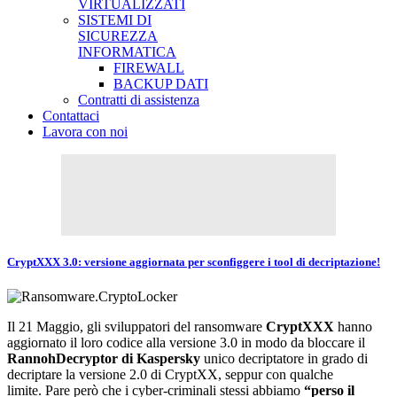
VIRTUALIZZATI
SISTEMI DI
SICUREZZA
INFORMATICA
FIREWALL
BACKUP DATI
Contratti di assistenza
Contattaci
Lavora con noi
CryptXXX 3.0: versione aggiornata per sconfiggere i tool di decriptazione!
Il 21 Maggio, gli sviluppatori del ransomware
CryptXXX
hanno
aggiornato il loro codice alla versione 3.0 in modo da bloccare il
RannohDecryptor di Kaspersky
unico decriptatore in grado di
decriptare la versione 2.0 di CryptXX, seppur con qualche
limite. Pare però che i cyber-criminali stessi abbiamo
“perso il