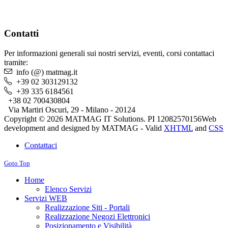
Contatti
Per informazioni generali sui nostri servizi, eventi, corsi contattaci
tramite:
info (@) matmag.it
+39 02 303129132
+39 335 6184561
+38 02 700430804
Via Martiri Oscuri, 29 - Milano - 20124
Copyright © 2026 MATMAG IT Solutions. PI 12082570156
Web
development and designed by MATMAG -
Valid
XHTML
and
CSS
Contattaci
Goto Top
Home
Elenco Servizi
Servizi WEB
Realizzazione Siti - Portali
Realizzazione Negozi Elettronici
Posizionamento e Visibilità