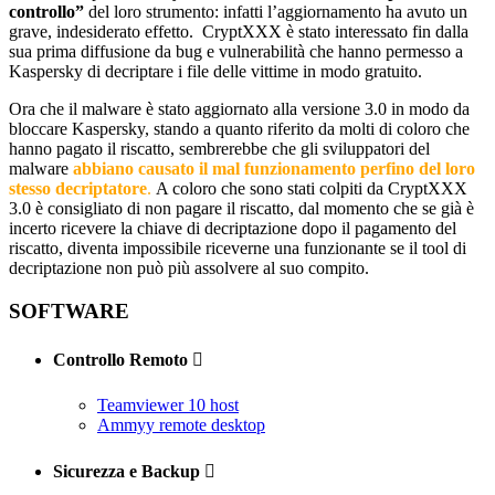
controllo”
del loro strumento: infatti l’aggiornamento ha avuto un
grave, indesiderato effetto. CryptXXX è stato interessato fin dalla
sua prima diffusione da bug e vulnerabilità che hanno permesso a
Kaspersky di decriptare i file delle vittime in modo gratuito.
Ora che il malware è stato aggiornato alla versione 3.0 in modo da
bloccare Kaspersky, stando a quanto riferito da molti di coloro che
hanno pagato il riscatto, sembrerebbe che gli sviluppatori del
malware
abbiano causato il mal funzionamento perfino del loro
stesso decriptatore
.
A coloro che sono stati colpiti da CryptXXX
3.0 è consigliato di non pagare il riscatto, dal momento che se già è
incerto ricevere la chiave di decriptazione dopo il pagamento del
riscatto, diventa impossibile riceverne una funzionante se il tool di
decriptazione non può più assolvere al suo compito.
SOFTWARE
Controllo Remoto

Teamviewer 10 host
Ammyy remote desktop
Sicurezza e Backup
