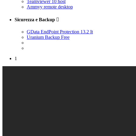
Teamviewer 10 host
Ammyy remote desktop
Sicurezza e Backup

GData EndPoint Protection 13.2 It
Uranium Backup Free
1